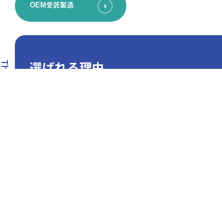
OEM受託製造
選ばれる理由
he reason why BIHOLON is chosen
その一粒に、世界基準の安心を
バイホロンが選ばれる5つの理由
バイホロンは、日米のGMP認証やFSSC 22000な
ど世界基準の品質保証体制を構築し、50年にわた
り数多くの国内大手メーカー様を支えてきまし
た。最新鋭の設備とDXによる高度な管理、そして
長年の経験に基づくソリューション力で、お客様
の理想を最高の形で具現化します。